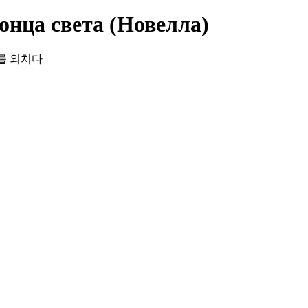
онца света (Новелла)
클리어를 외치다