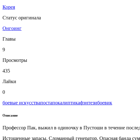
Корея
Статус оригинала
Онгоинг
Главы
9
Просмотры
435
Лайки
0
боевые искусства
постапокалиптика
фэнтези
боевик
Описание
Профессор Пак, выжил в одиночку в Пустоши в течение послед
Истощенные запасы. Сломанный генератор. Опасная банда су