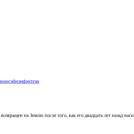
нное
сэйнэн
фэнтези
звращен на Землю после того, как его двадцать лет назад наси