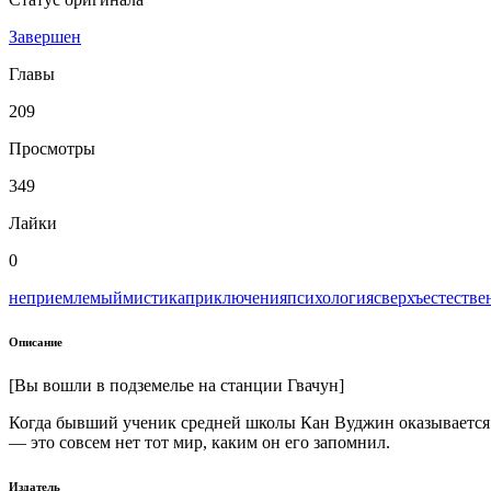
Завершен
Главы
209
Просмотры
349
Лайки
0
неприемлемый
мистика
приключения
психология
сверхъестестве
Описание
[Вы вошли в подземелье на станции Гвачун]
Когда бывший ученик средней школы Кан Вуджин оказывается во
— это совсем нет тот мир, каким он его запомнил.
Издатель