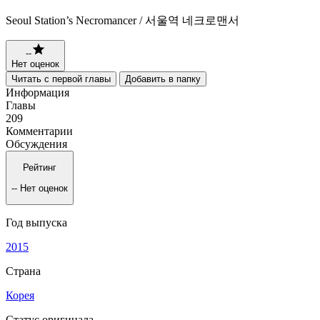
Seoul Station’s Necromancer / 서울역 네크로맨서
--
Нет оценок
Читать с первой главы
Добавить в папку
Информация
Главы
209
Комментарии
Обсуждения
Рейтинг
--
Нет оценок
Год выпуска
2015
Страна
Корея
Статус оригинала