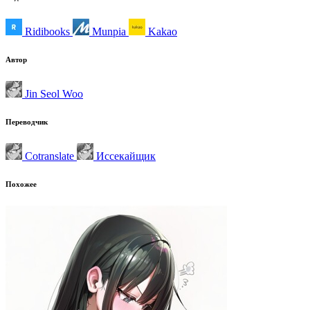
Ridibooks
Munpia
Kakao
Автор
Jin Seol Woo
Переводчик
Сotranslate
Иссекайщик
Похожее