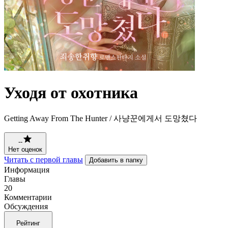
Уходя от охотника
Getting Away From The Hunter / 사냥꾼에게서 도망쳤다
--
Нет оценок
Читать с первой главы
Добавить в папку
Информация
Главы
20
Комментарии
Обсуждения
Рейтинг