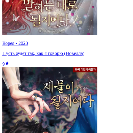
Корея
•
2023
Пусть будет так, как я говорю (Новелла)
9