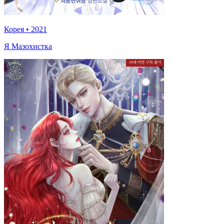
Корея
•
2021
Я Мазохистка