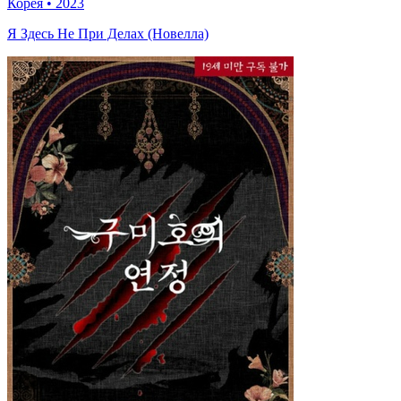
Корея
•
2023
Я Здесь Не При Делах (Новелла)