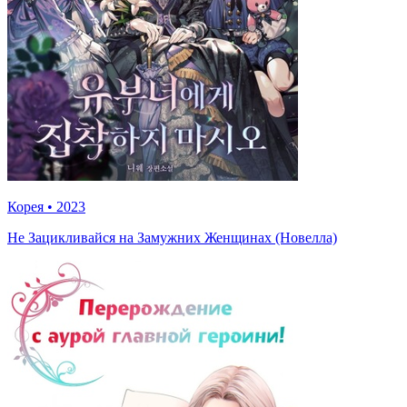
Корея
•
2023
Не Зацикливайся на Замужних Женщинах (Новелла)