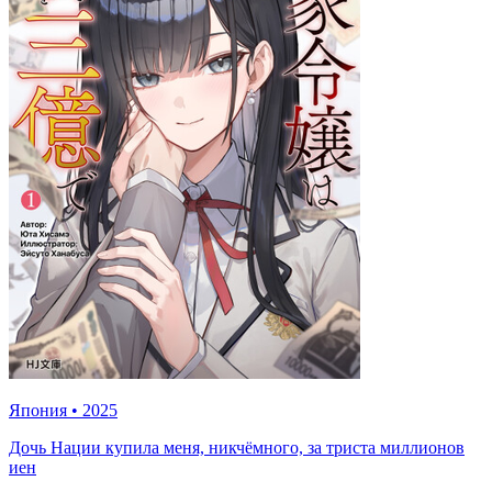
Япония
•
2025
Дочь Нации купила меня, никчёмного, за триста миллионов
иен