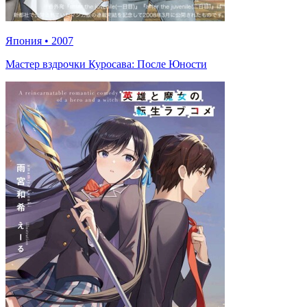
Япония
•
2007
Мастер вздрочки Куросава: После Юности