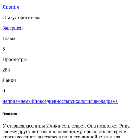
Япония
Статус оригинала
Завершен
Главы
5
Просмотры
283
Лайки
0
неприемлемый
повседневность
психология
школа
драма
Описание
У старшеклассницы Ичики есть секрет. Она позволяет Рику,
своему другу детства и влюбленному, проявлять интерес к
кроссдрессингу, выступая в роли его личной куклы для