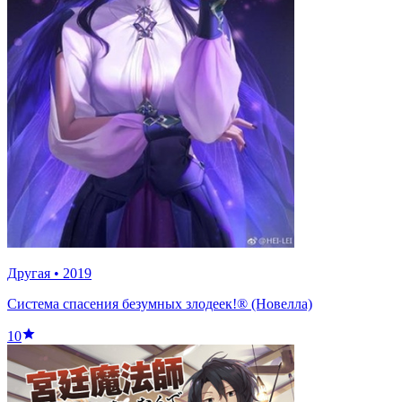
Другая
•
2019
Система спасения безумных злодеек!® (Новелла)
10