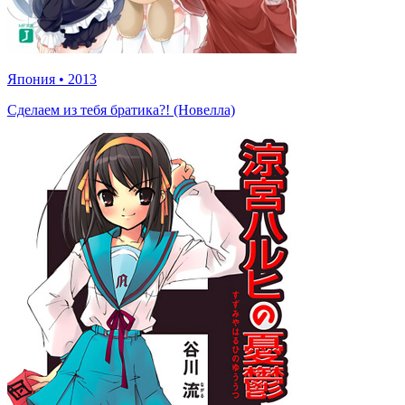
Япония
•
2013
Сделаем из тебя братика?! (Новелла)