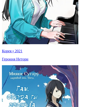
Корея
•
2021
Героиня Нетори