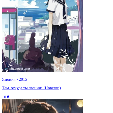
Япония
•
2015
Там, откуда ты звонила (Новелла)
10