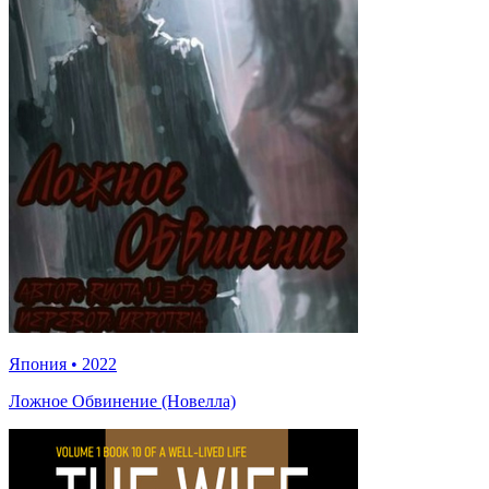
Япония
•
2022
Ложное Обвинение (Новелла)