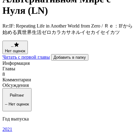
Нуля (LN)
Re:IF: Repeating Life in Another World from Zero / Ｒｅ：IFから
始める異世界生活ゼロカラカサネルイセカイセイカツ
--
Нет оценок
Читать с первой главы
Добавить в папку
Информация
Главы
8
Комментарии
Обсуждения
Рейтинг
--
Нет оценок
Год выпуска
2021