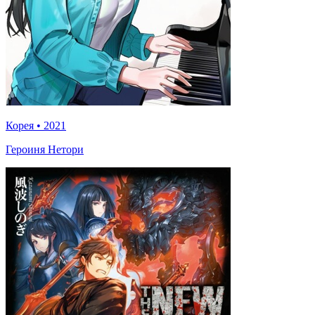
Корея
•
2021
Героиня Нетори