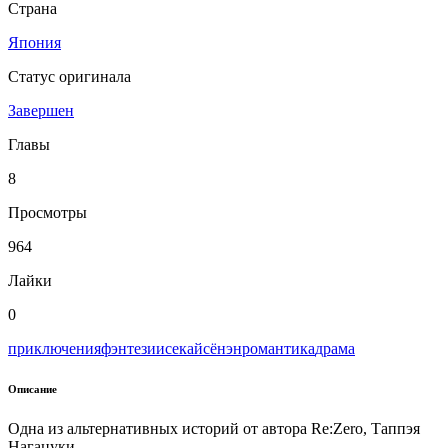
Страна
Япония
Статус оригинала
Завершен
Главы
8
Просмотры
964
Лайки
0
приключения
фэнтези
исекай
сёнэн
романтика
драма
Описание
Одна из альтернативных историй от автора Re:Zero, Таппэя
Нагацуки.