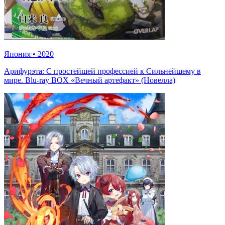
Япония
•
2020
Арифурэта: С простейшей профессией к Сильнейшему в
мире. Blu-ray BOX «Вечный артефакт» (Новелла)