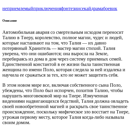
неприемлемый
приключения
фэнтези
исекай
драма
боевик
Описание
Автомобильная авария со смертельным исходом переносит
Талию в Тиеру, королевство, полное магии, чудес и людей,
которые настаивают на том, что Талия — их давно
потерянный Хранитель — мастер магии стихий. Талия
уверена, что они ошибаются; она выросла на Земле,
перебираясь из дома в дом через систему приемных семей.
Единственной константой в ее жизни была таинственная
женщина по имени Поло, которая следила за ней издалека и
научила ее сражаться за тех, кто не может защитить себя.
В этом новом мире все, включая собственного сына Поло,
убеждены, что Поло был испорчен, похитив Талию, чтобы
нарушить многовековой мир на Тиере. Измученная
видениями надвигающихся бедствий, Талия должна овладеть
своей новообретенной магией и раскрыть свое таинственное
происхождение, поскольку мифическое зло восстает на Тиере,
угрожая первому месту, которое Талия когда-либо называла
своим домом.