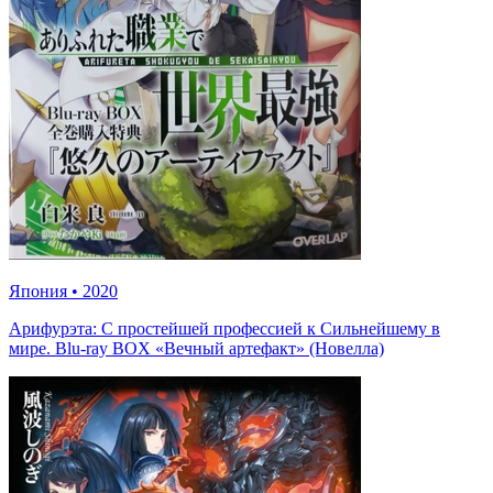
Япония
•
2020
Арифурэта: С простейшей профессией к Сильнейшему в
мире. Blu-ray BOX «Вечный артефакт» (Новелла)