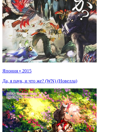
Япония
•
2015
Да, я паук, и что же? (WN) (Новелла)