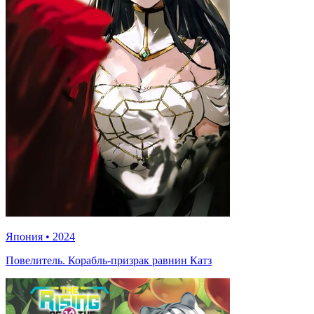
Япония
•
2024
Повелитель. Корабль-призрак равнин Катз