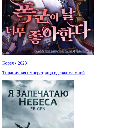
Корея
•
2023
Тираничная императрица одержима мной