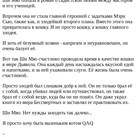
Ши Мяо попала в роман о садистской любви между мастером
и его ученицей.
Впрочем она не стала главной героиней с задатками Мэри
Сью, также как, и злодейкой второго плана. Вместо этого она
превратилась в кошку. И не просто кошку, а кошку главного
злодея.
И хоть её безумный хозяин - капризен и неуравновешен, он
очень балует её.
Вот так Ши Мяо счастливо проводила время в качестве кошки
в мире Дьявола. Она каждый день наслаждалась вкусной едой
и напитками, и за ней ухаживали слуги. Её жизнь была очень
счастливой.
Просто злодей был слишком добр к ней. Он не только брал её
с собой, когда убивал людей или путешествовал, он также
брал её с собой везде, куда бы он ни пошёл. Он даже украл
книги из мира Бессмертных и заставлял ее практиковать их.
Ши Мяо: Нет нужды заходить так далеко...
Я просто хочу быть маленьким котом QAQ
–