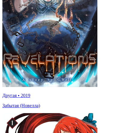
Другая
•
2019
Забытая (Новелла)