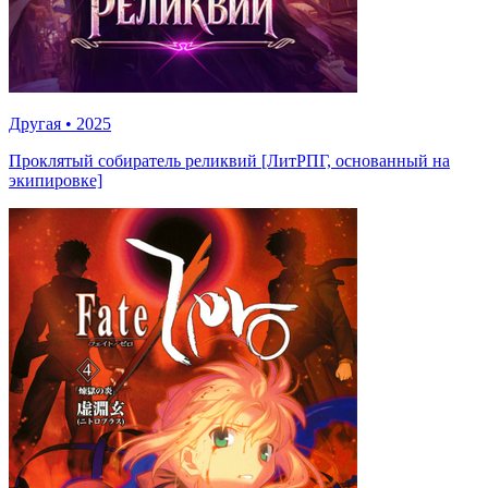
Другая
•
2025
Проклятый собиратель реликвий [ЛитРПГ, основанный на
экипировке]