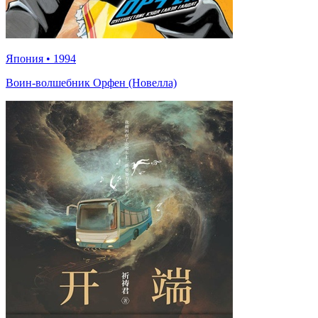
Япония
•
1994
Воин-волшебник Орфен (Новелла)