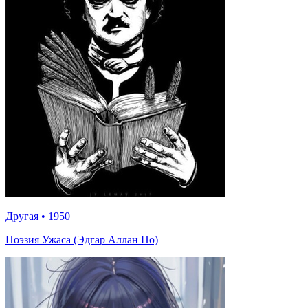
Другая
•
1950
Поэзия Ужаса (Эдгар Аллан По)