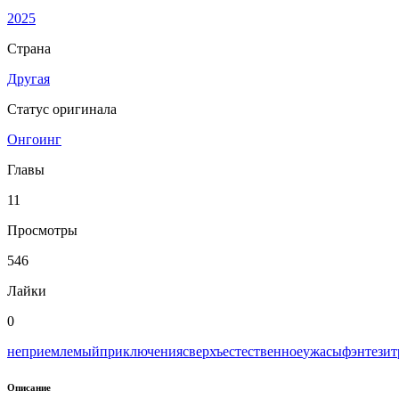
2025
Страна
Другая
Статус оригинала
Онгоинг
Главы
11
Просмотры
546
Лайки
0
неприемлемый
приключения
сверхъестественное
ужасы
фэнтези
т
Описание