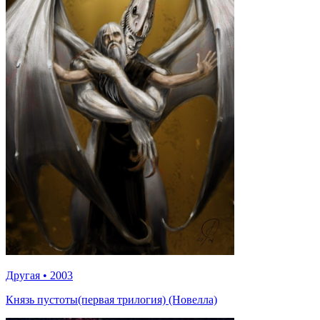
Другая
•
2003
Князь пустоты(первая трилогия) (Новелла)