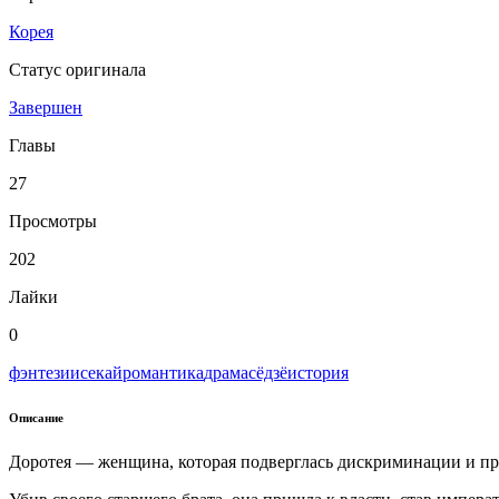
Корея
Статус оригинала
Завершен
Главы
27
Просмотры
202
Лайки
0
фэнтези
исекай
романтика
драма
сёдзё
история
Описание
Доротея — женщина, которая подверглась дискриминации и п