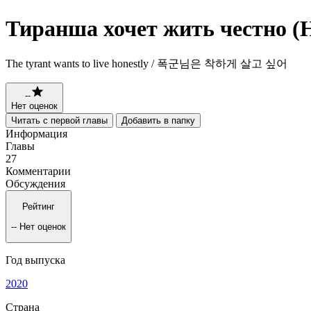
Тиранша хочет жить честно (
The tyrant wants to live honestly / 폭군님은 착하게 살고 싶어
--
Нет оценок
Читать с первой главы
Добавить в папку
Информация
Главы
27
Комментарии
Обсуждения
Рейтинг
--
Нет оценок
Год выпуска
2020
Страна