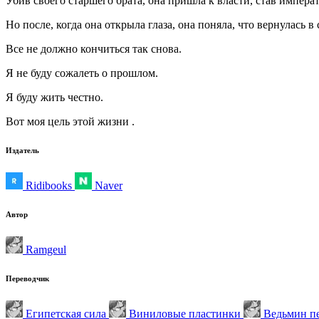
Убив своего старшего брата, она пришла к власти, став импе
Но после, когда она открыла глаза, она поняла, что вернулась 
Все не должно кончиться так снова.
Я не буду сожалеть о прошлом.
Я буду жить честно.
Вот моя цель этой жизни .
Издатель
Ridibooks
Naver
Автор
Ramgeul
Переводчик
Египетская сила
Виниловые пластинки
Ведьмин п