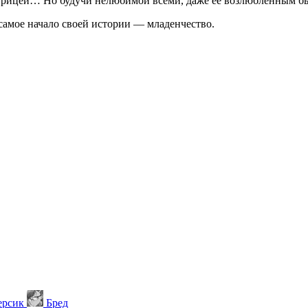
ратрицей… Но будучи нелюбимой всеми, даже ее возлюбленным бы
в самое начало своей истории — младенчество.
ерсик
Бред