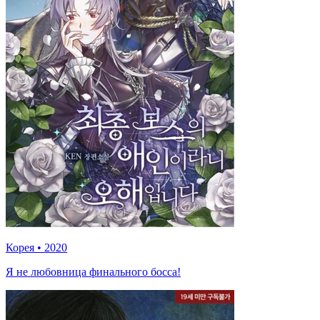
Корея
•
2020
Я не любовница финального босса!