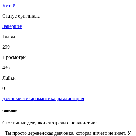
Китай
Статус оригинала
Завершен
Главы
299
Просмотры
436
Лайки
0
дзёсэй
мистика
романтика
драма
история
Описание
Столичные девушки смотрели с ненавистью:
- Ты просто деревенская девчонка, которая ничего не знает. У