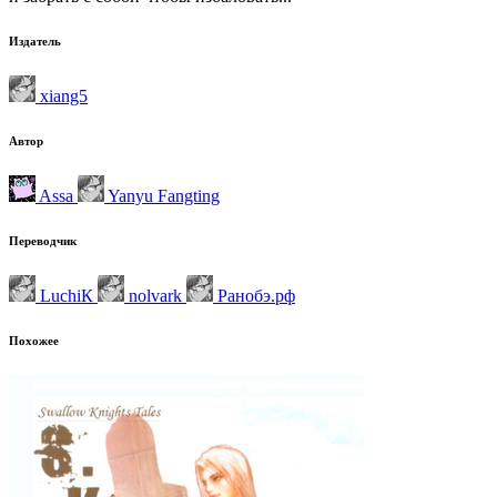
Издатель
xiang5
Автор
Assa
Yanyu Fangting
Переводчик
LuchiК
nolvark
Ранобэ.рф
Похожее