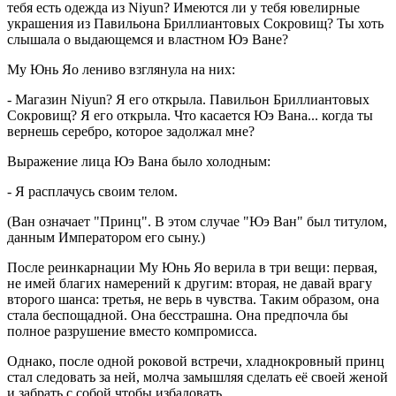
тебя есть одежда из Niyun? Имеются ли у тебя ювелирные
украшения из Павильона Бриллиантовых Сокровищ? Ты хоть
слышала о выдающемся и властном Юэ Ване?
Му Юнь Яо лениво взглянула на них:
- Магазин Niyun? Я его открыла. Павильон Бриллиантовых
Сокровищ? Я его открыла. Что касается Юэ Вана... когда ты
вернешь серебро, которое задолжал мне?
Выражение лица Юэ Вана было холодным:
- Я расплачусь своим телом.
(Ван означает "Принц". В этом случае "Юэ Ван" был титулом,
данным Императором его сыну.)
После реинкарнации Му Юнь Яо верила в три вещи: первая,
не имей благих намерений к другим: вторая, не давай врагу
второго шанса: третья, не верь в чувства. Таким образом, она
стала беспощадной. Она бесстрашна. Она предпочла бы
полное разрушение вместо компромисса.
Однако, после одной роковой встречи, хладнокровный принц
стал следовать за ней, молча замышляя сделать её своей женой
и забрать с собой чтобы избаловать...