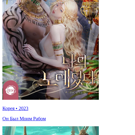
Корея
•
2023
Он Был Моим Рабом