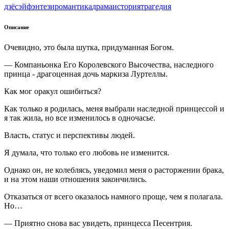
дзёсэй
фэнтези
романтика
драма
история
трагедия
Описание
Очевидно, это была шутка, придуманная Богом.
— Компаньонка Его Королевского Высочества, наследного
принца - драгоценная дочь маркиза Луртеллы.
Как мог оракул ошибиться?
Как только я родилась, меня выбрали наследной принцессой и
я так жила, но все изменилось в одночасье.
Власть, статус и перспективы людей.
Я думала, что только его любовь не изменится.
Однако он, не колеблясь, уведомил меня о расторжении брака,
и на этом наши отношения закончились.
Отказаться от всего оказалось намного проще, чем я полагала.
Но…
— Приятно снова вас увидеть, принцесса Песентрия.