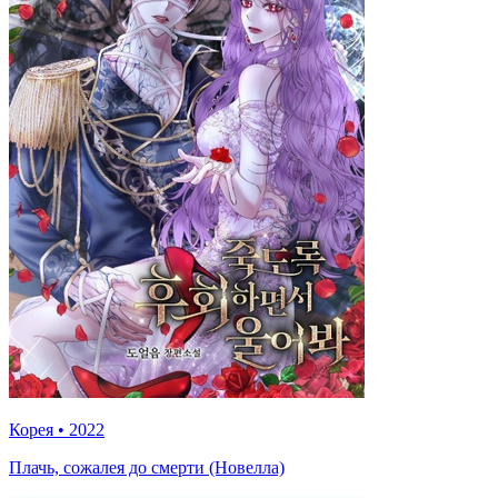
Корея
•
2022
Плачь, сожалея до смерти (Новелла)