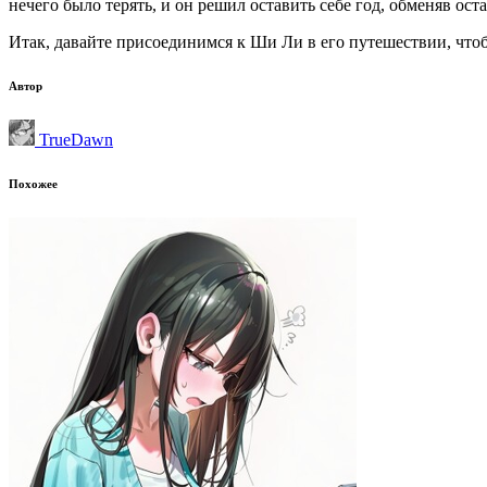
нечего было терять, и он решил оставить себе год, обменяв ос
Итак, давайте присоединимся к Ши Ли в его путешествии, чтоб
Автор
TrueDawn
Похожее