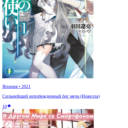
Япония
•
2021
Сильнейший непобежденный бог меча (Новелла)
10