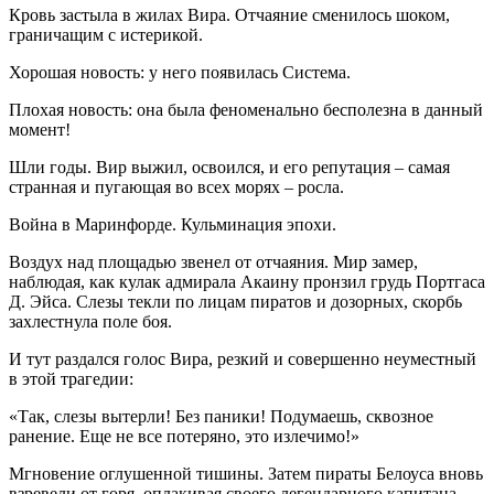
Кровь застыла в жилах Вира. Отчаяние сменилось шоком,
граничащим с истерикой.
Хорошая новость: у него появилась Система.
Плохая новость: она была феноменально бесполезна в данный
момент!
Шли годы. Вир выжил, освоился, и его репутация – самая
странная и пугающая во всех морях – росла.
Война в Маринфорде. Кульминация эпохи.
Воздух над площадью звенел от отчаяния. Мир замер,
наблюдая, как кулак адмирала Акаину пронзил грудь Портгаса
Д. Эйса. Слезы текли по лицам пиратов и дозорных, скорбь
захлестнула поле боя.
И тут раздался голос Вира, резкий и совершенно неуместный
в этой трагедии:
«Так, слезы вытерли! Без паники! Подумаешь, сквозное
ранение. Еще не все потеряно, это излечимо!»
Мгновение оглушенной тишины. Затем пираты Белоуса вновь
взревели от горя, оплакивая своего легендарного капитана,