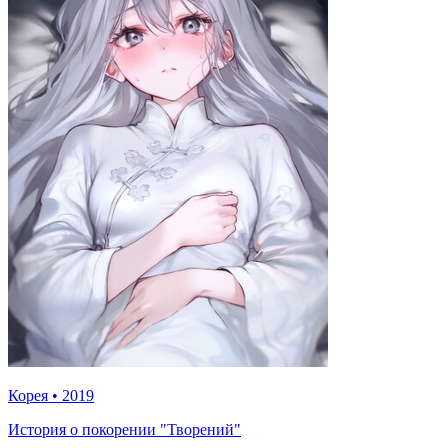
Корея
•
2019
История о покорении "Творений"