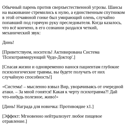
Обычный парень против сверхъестественной угрозы. Шансы
на выживание стремились к нулю, а единственным спутником
в этой отчаянной гонке был умирающий олень, случайно
попавший под горячую руку преследователя. Когда казалось,
что всё кончено, в его сознании раздался четкий,
механический звук:
Динь!
[Приветствуем, носитель! Активирована Система
'Психотравмирующий Чудо-Доктор'.]
[Спасая жизни и одновременно нанося пациентам глубокие
психологические травмы, вы будете получать от них
случайную способность!]
«Система! – мысленно взвыл Вир, уворачиваясь от очередной
атаки. – За мной гонятся! Какая к черту психотравма?! Дай
что-нибудь полезное, живо!»
[Динь! Награда для новичка: Противоядие x1.]
[Эффект: Мгновенно нейтрализует любое пищевое
отравление.]