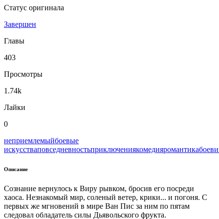
Статус оригинала
Завершен
Главы
403
Просмотры
1.74k
Лайки
0
неприемлемый
боевые
искусства
повседневность
приключения
комедия
романтика
боеви
Описание
Сознание вернулось к Виру рывком, бросив его посреди
хаоса. Незнакомый мир, соленый ветер, крики... и погоня. С
первых же мгновений в мире Ван Пис за ним по пятам
следовал обладатель силы Дьявольского фрукта.