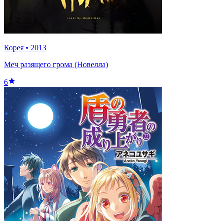
Корея
•
2013
Меч разящего грома (Новелла)
6