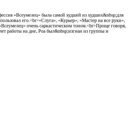
фессия «Всеумелец» была самой худшей из худших&nbsp;для
ользовал его.<br>«Слуга», «Курьер», «Мастер на все руки»,
Всеумелец» очень саркастическим тоном.<br>Проще говоря,
 лет работы на дне, Роа был&nbsp;изгнан из группы и