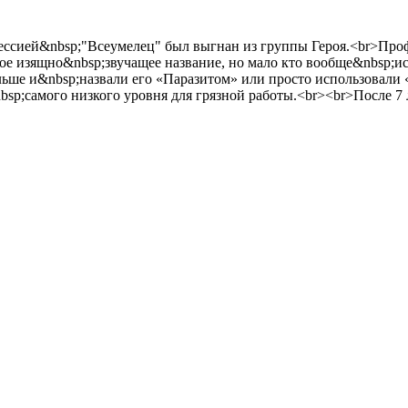
фессией&nbsp;"Всеумелец" был выгнан из группы Героя.<br>Про
е изящно&nbsp;звучащее название, но мало кто вообще&nbsp;исп
е и&nbsp;назвали его «Паразитом» или просто использовали «
nbsp;самого низкого уровня для грязной работы.<br><br>После 7