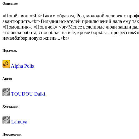
Описание
«Пошёл вон.»<br>Таким образом, Роа, молодой человек с про
авантюриста.<br>Гильдия искателей приключений дала ему тако
«Помошник», «Новичок».<br>Менее вежливые люди зашли дальш
это была работа, способная на все, кроме борьбы - профессия&
начал&nbsp;новую жизнь...<br>
Издатель
Alpha Polis
Автор
TOUDOU Daiki
Художник
Lamuya
Переводчик