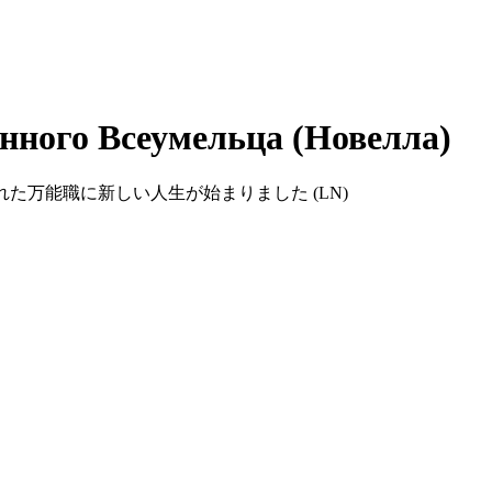
нного Всеумельца (Новелла)
r (LN) / 追い出された万能職に新しい人生が始まりました (LN)