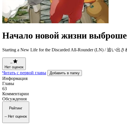
Начало новой жизни выброше
Starting a New Life for the Discarded All-Rounde
--
Нет оценок
Читать с первой главы
Добавить в папку
Информация
Главы
63
Комментарии
Обсуждения
Рейтинг
--
Нет оценок