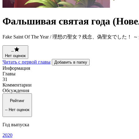
Фальшивая святая года (Нове
Fake Saint Of The Year / 理想の聖女？残念、偽
--
Нет оценок
Читать с первой главы
Добавить в папку
Информация
Главы
31
Комментарии
Обсуждения
Рейтинг
--
Нет оценок
Год выпуска
2020