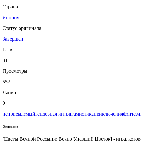
Страна
Япония
Статус оригинала
Завершен
Главы
31
Просмотры
552
Лайки
0
неприемлемый
гендерная интрига
мистика
приключения
фэнтези
Описание
[Цветы Вечной Россыпи: Вечно Упавший Цветок] - игра, которой