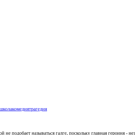
школа
комедия
трагедия
 не подобает называться галге, поскольку главная героиня - не