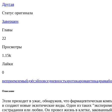
Другая
Статус оригинала
Завершен
Главы
22
Просмотры
1.15k
Лайки
0
неприемлемый
дзёсэй
повседневность
эротика
романтика
драма
бо
Описание
Элли приходит в ужас, обнаружив, что фармацевтическая ком
и создают новые экзотические виды. Один из таких "эксперимен
сострадания или любви. Он провел жизнь в клетке, закованны