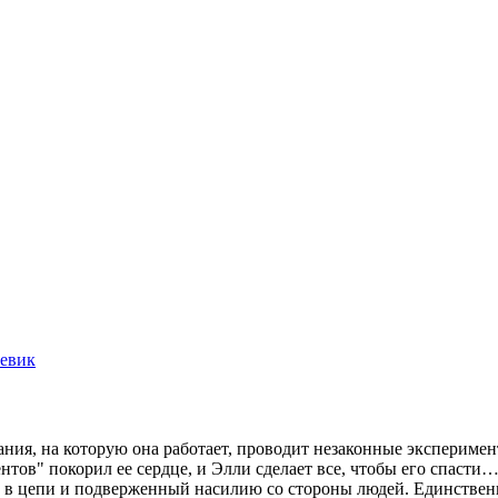
евик
пания, на которую она работает, проводит незаконные экспери
тов" покорил ее сердце, и Элли сделает все, чтобы его спасти… 
й в цепи и подверженный насилию со стороны людей. Единственн