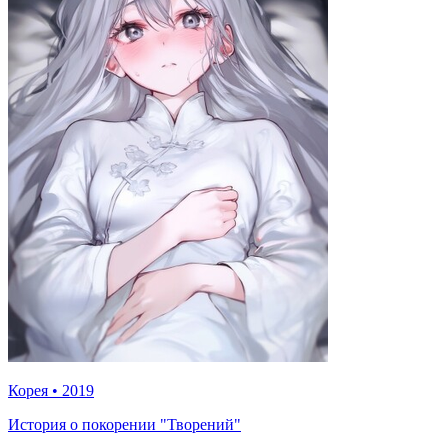
Корея
•
2019
История о покорении "Творений"