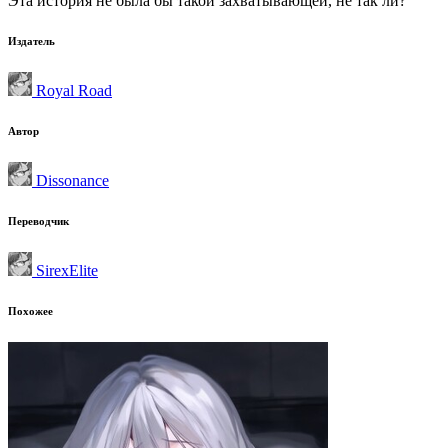
Эта история не была бы такой захватывающей, не так ли?
Издатель
Royal Road
Автор
Dissonance
Переводчик
SirexElite
Похожее