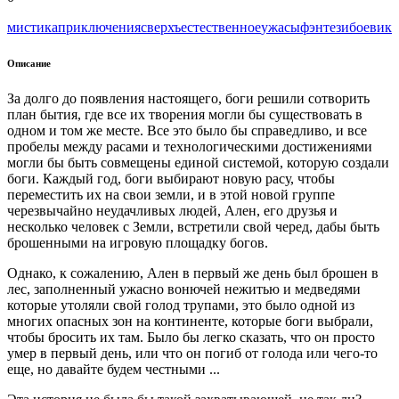
мистика
приключения
сверхъестественное
ужасы
фэнтези
боевик
Описание
За долго до появления настоящего, боги решили сотворить
план бытия, где все их творения могли бы существовать в
одном и том же месте. Все это было бы справедливо, и все
пробелы между расами и технологическими достижениями
могли бы быть совмещены единой системой, которую создали
боги. Каждый год, боги выбирают новую расу, чтобы
переместить их на свои земли, и в этой новой группе
черезвычайно неудачливых людей, Ален, его друзья и
несколько человек с Земли, встретили свой черед, дабы быть
брошенными на игровую площадку богов.
Однако, к сожалению, Ален в первый же день был брошен в
лес, заполненный ужасно вонючей нежитью и медведями
которые утоляли свой голод трупами, это было одной из
многих опасных зон на континенте, которые боги выбрали,
чтобы бросить их там. Было бы легко сказать, что он просто
умер в первый день, или что он погиб от голода или чего-то
еще, но давайте будем честными ...