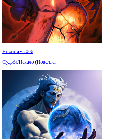
Япония
•
2006
Судьба/Начало (Новелла)