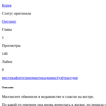
Корея
Статус оригинала
Онгоинг
Главы
1
Просмотры
146
Лайки
0
мистика
фэнтези
романтика
драма
сёдзё
трагедия
Описание
Миллисент обвинили в ведьмовстве и сожгли на костре.
По какой-то причине она вновь вернулась к жизни, но решила 