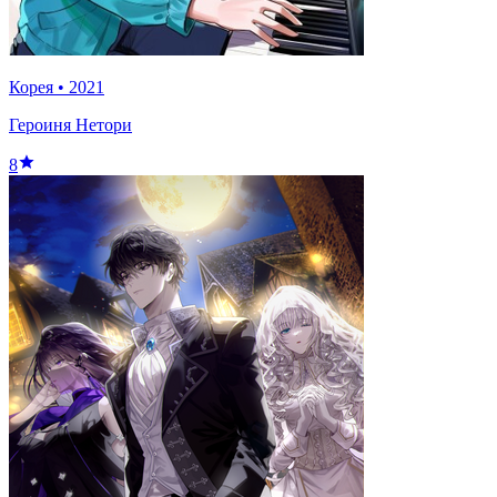
Корея
•
2021
Героиня Нетори
8