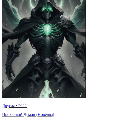
Другая
•
2022
Проклятый Демон (Новелла)