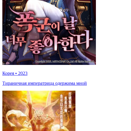
Корея
•
2023
Тираничная императрица одержима мной