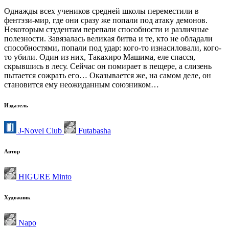
Однажды всех учеников средней школы переместили в
фентэзи-мир, где они сразу же попали под атаку демонов.
Некоторым студентам перепали способности и различные
полезности. Завязалась великая битва и те, кто не обладали
способностями, попали под удар: кого-то изнасиловали, кого-
то убили. Один из них, Такахиро Машима, еле спасся,
скрывшись в лесу. Сейчас он помирает в пещере, а слизень
пытается сожрать его… Оказывается же, на самом деле, он
становится ему неожиданным союзником…
Издатель
J-Novel Club
Futabasha
Автор
HIGURE Minto
Художник
Napo