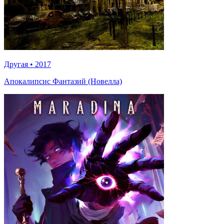
Другая
•
2017
Апокалипсис Фантазий (Новелла)