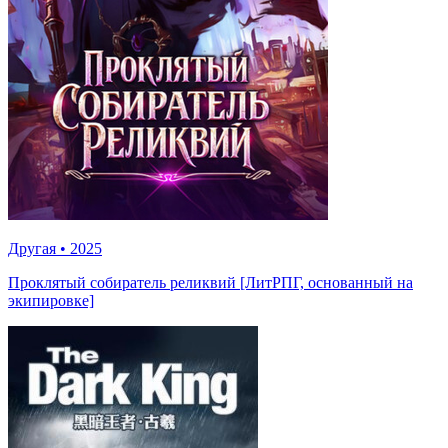
Другая
•
2025
Проклятый собиратель реликвий [ЛитРПГ, основанный на
экипировке]