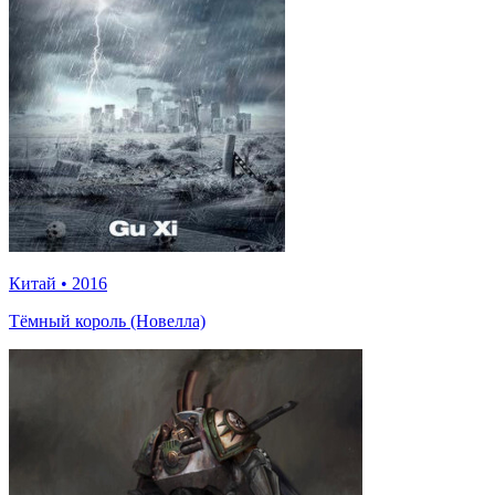
Китай
•
2016
Тёмный король (Новелла)