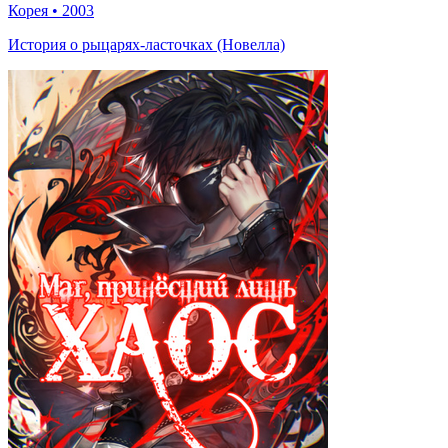
Корея
•
2003
История о рыцарях-ласточках (Новелла)