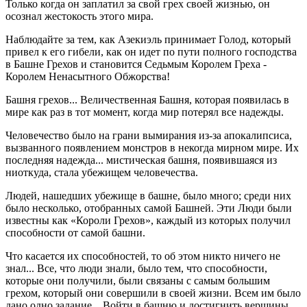
Только когда он заплатил за свой грех своей жизнью, он
осознал жестокость этого мира.
Наблюдайте за тем, как Азекиэль принимает Голод, который
привел к его гибели, как он идет по пути полного господства
в Башне Грехов и становится Седьмым Королем Греха -
Королем Ненасытного Обжорства!
Башня грехов... Величественная Башня, которая появилась в
мире как раз в тот момент, когда мир потерял все надежды.
Человечество было на грани вымирания из-за апокалипсиса,
вызванного появлением монстров в некогда мирном мире. Их
последняя надежда... мистическая башня, появившаяся из
ниоткуда, стала убежищем человечества.
Людей, нашедших убежище в башне, было много; среди них
было несколько, отобранных самой Башней. Эти Люди были
известны как «Короли Грехов», каждый из которых получил
способности от самой башни.
Что касается их способностей, то об этом никто ничего не
знал... Все, что люди знали, было тем, что способности,
которые они получили, были связаны с самым большим
грехом, который они совершили в своей жизни. Всем им было
дано одно задание... Войти в башню и достигнить вершины,