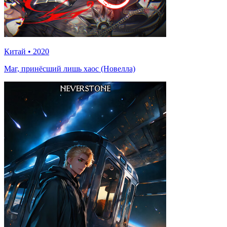
Китай
•
2020
Маг, принёсший лишь хаос (Новелла)