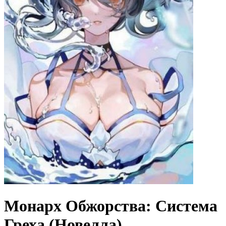
Монарх Обжорства: Система
Греха (Новелла)