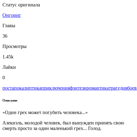
Статус оригинала
Онгоинг
Главы
36
Просмотры
1.45k
Лайки
0
постапокалиптика
приключения
фэнтези
романтика
трагедия
боев
Описание
«Один грех может погубить человека...»
Азекиэль, молодой человек, был вынужден принять свою
смерть просто за один маленький грех... Голод.