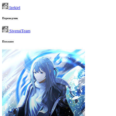
Izekiel
Переводчик
SivensiTeam
Похожее