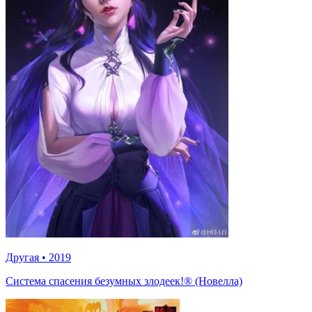
Другая
•
2019
Система спасения безумных злодеек!® (Новелла)