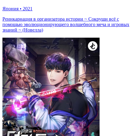
Япония
•
2021
Реинкарнация в организатора истории ~ Сокруши всё с
помощью эволюционирующего волшебного меча и игровых
знаний ~ (Новелла)