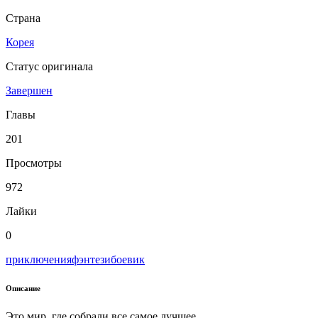
Страна
Корея
Статус оригинала
Завершен
Главы
201
Просмотры
972
Лайки
0
приключения
фэнтези
боевик
Описание
Это мир, где собрали все самое лучшее.