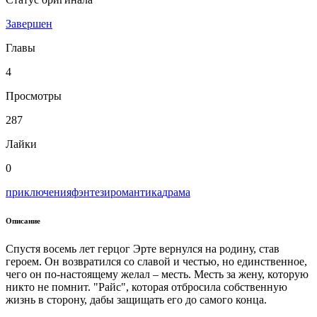
Завершен
Главы
4
Просмотры
287
Лайки
0
приключения
фэнтези
романтика
драма
Описание
Спустя восемь лет герцог Эрте вернулся на родину, став
героем. Он возвратился со славой и честью, но единственное,
чего он по-настоящему желал – месть. Месть за жену, которую
никто не помнит. "Райс", которая отбросила собственную
жизнь в сторону, дабы защищать его до самого конца.