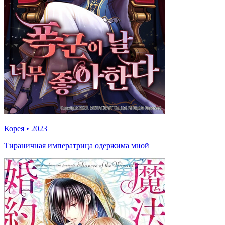
Корея
•
2023
Тираничная императрица одержима мной