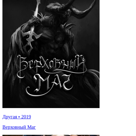
Другая
•
2019
Верховный Маг