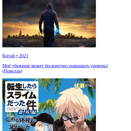
Китай
•
2021
Моё убежище может бесконечно повышать уровень!
(Новелла)