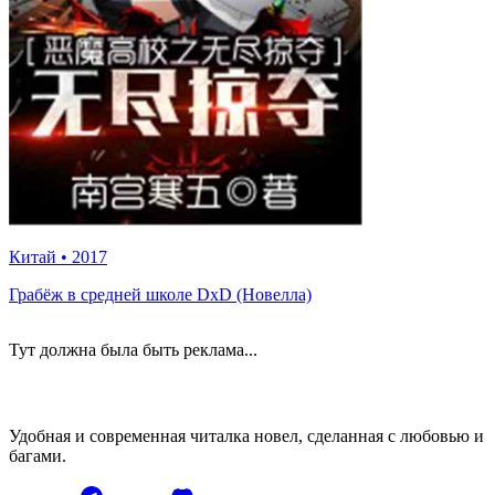
Китай
•
2017
Грабёж в средней школе DxD (Новелла)
Тут должна была быть реклама...
Удобная и современная читалка новел, сделанная с любовью и
багами.