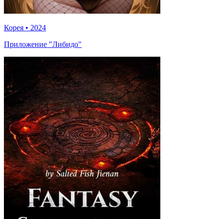
Корея
•
2024
Приложение "Либидо"