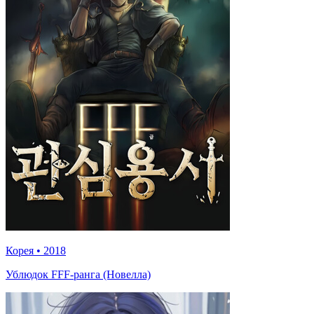
Корея
•
2018
Ублюдок FFF-ранга (Новелла)