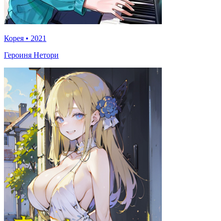
Корея
•
2021
Героиня Нетори