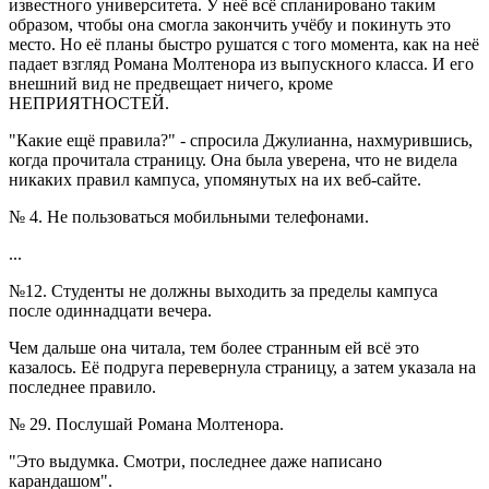
известного университета. У неё всё спланировано таким
образом, чтобы она смогла закончить учёбу и покинуть это
место. Но её планы быстро рушатся с того момента, как на неё
падает взгляд Романа Молтенора из выпускного класса. И его
внешний вид не предвещает ничего, кроме
НЕПРИЯТНОСТЕЙ.
"Какие ещё правила?" - спросила Джулианна, нахмурившись,
когда прочитала страницу. Она была уверена, что не видела
никаких правил кампуса, упомянутых на их веб-сайте.
№ 4. Не пользоваться мобильными телефонами.
...
№12. Студенты не должны выходить за пределы кампуса
после одиннадцати вечера.
Чем дальше она читала, тем более странным ей всё это
казалось. Её подруга перевернула страницу, а затем указала на
последнее правило.
№ 29. Послушай Романа Молтенора.
"Это выдумка. Смотри, последнее даже написано
карандашом".