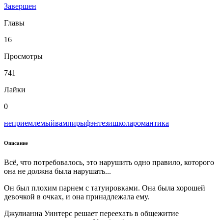
Завершен
Главы
16
Просмотры
741
Лайки
0
неприемлемый
вампиры
фэнтези
школа
романтика
Описание
Всё, что потребовалось, это нарушить одно правило, которого
она не должна была нарушать...
Он был плохим парнем с татуировками. Она была хорошей
девочкой в очках, и она принадлежала ему.
Джулианна Уинтерс решает переехать в общежитие