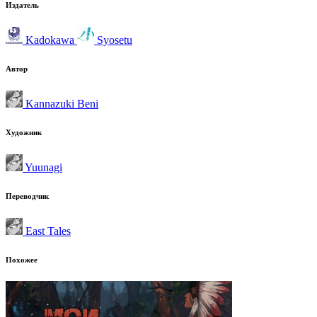
Издатель
Kadokawa
Syosetu
Автор
Kannazuki Beni
Художник
Yuunagi
Переводчик
East Tales
Похожее