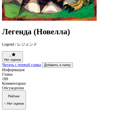
Легенда (Новелла)
Legend / レジェンド
--
Нет оценок
Читать с первой главы
Добавить в папку
Информация
Главы
189
Комментарии
Обсуждения
Рейтинг
--
Нет оценок