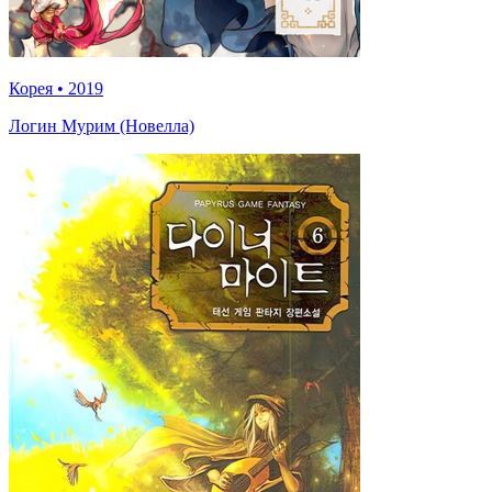
Корея
•
2019
Логин Мурим (Новелла)