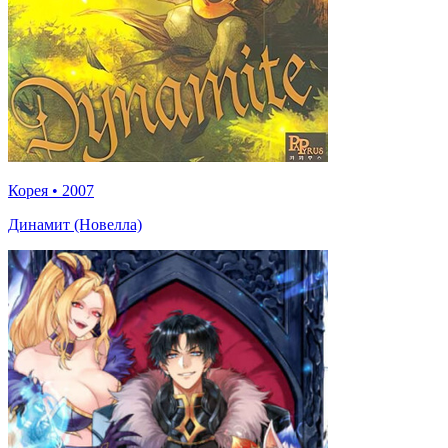
Корея
•
2007
Динамит (Новелла)