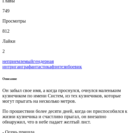
Главы
749
Просмотры
812
Лайки
2
неприемлемый
гендерная
интрига
игра
фантастика
фэнтези
боевик
Описание
Он забыл свое имя, а когда проснулся, очнулся маленьким
кузнечиком по имени Систем, из тех кузнечиков, которые
могут прыгать на несколько метров.
По прошествии более десяти дней, когда он приспособился к
жизни кузнечика и счастливо прыгал, он внезапно
обнаружил, что в небе падает желтый лист.
- Осень пришла...