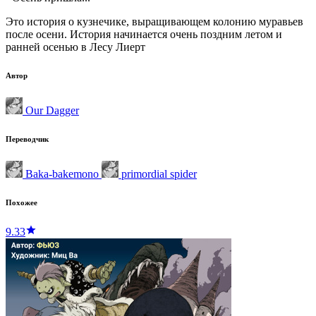
Это история о кузнечике, выращивающем колонию муравьев
после осени. История начинается очень поздним летом и
ранней осенью в Лесу Лиерт
Автор
Our Dagger
Переводчик
Baka-bakemono
primordial spider
Похожее
9.33