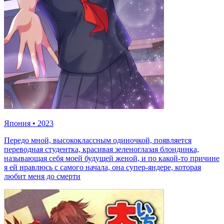
Япония
•
2023
Передо мной, высококлассным одиночкой, появляется
переводная студентка, красивая зеленоглазая блондинка,
называющая себя моей будущей женой, и по какой-то причине
я ей нравлюсь с самого начала, она супер-яндере, которая
любит меня до смерти