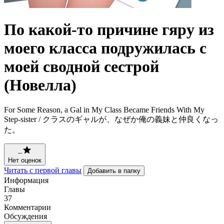
По какой-то причине гяру из
моего класса подружилась с
моей сводной сестрой
(Новелла)
For Some Reason, a Gal in My Class Became Friends With My
Step-sister / クラスのギャルが、なぜか俺の義妹と仲良くなっ
た。
--
Нет оценок
Читать с первой главы
Добавить в папку
Информация
Главы
37
Комментарии
Обсуждения