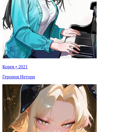
Корея
•
2021
Героиня Нетори