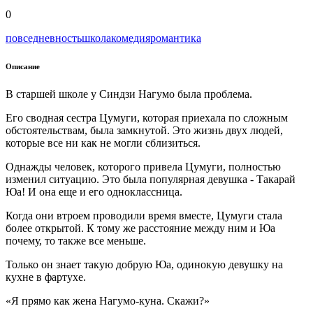
0
повседневность
школа
комедия
романтика
Описание
В старшей школе у Синдзи Нагумо была проблема.
Его сводная сестра Цумуги, которая приехала по сложным
обстоятельствам, была замкнутой. Это жизнь двух людей,
которые все ни как не могли сблизиться.
Однажды человек, которого привела Цумуги, полностью
изменил ситуацию. Это была популярная девушка - Такарай
Юа! И она еще и его одноклассница.
Когда они втроем проводили время вместе, Цумуги стала
более открытой. К тому же расстояние между ним и Юа
почему, то также все меньше.
Только он знает такую добрую Юа, одинокую девушку на
кухне в фартухе.
«Я прямо как жена Нагумо-куна. Скажи?»