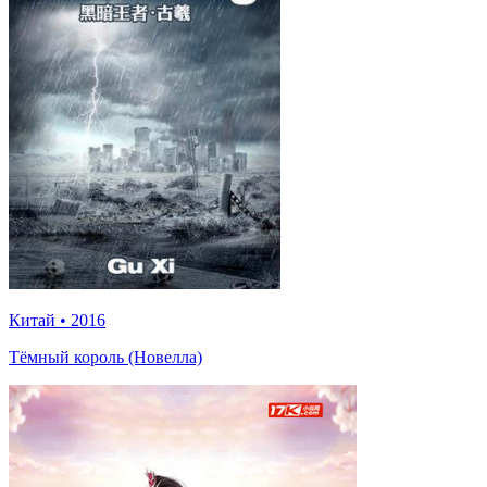
Китай
•
2016
Тёмный король (Новелла)