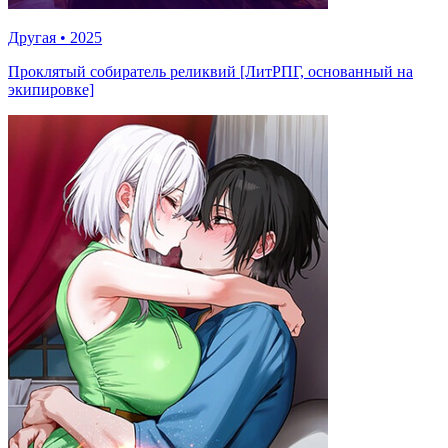
Другая
•
2025
Проклятый собиратель реликвий [ЛитРПГ, основанный на
экипировке]