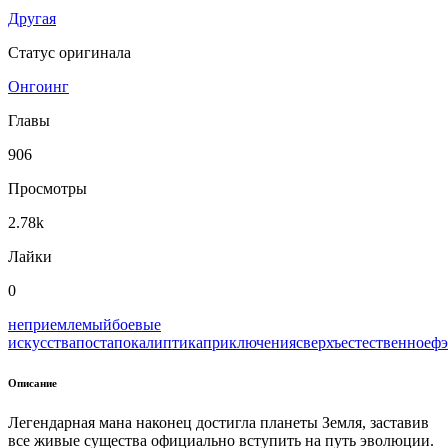
Другая
Статус оригинала
Онгоинг
Главы
906
Просмотры
2.78k
Лайки
0
неприемлемый
боевые
искусства
постапокалиптика
приключения
сверхъестественное
фэ
Описание
Легендарная мана наконец достигла планеты Земля, заставив
все живые существа официально вступить на путь эволюции.