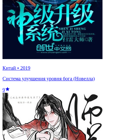
Китай
•
2019
Система улучшения уровня бога (Новелла)
9