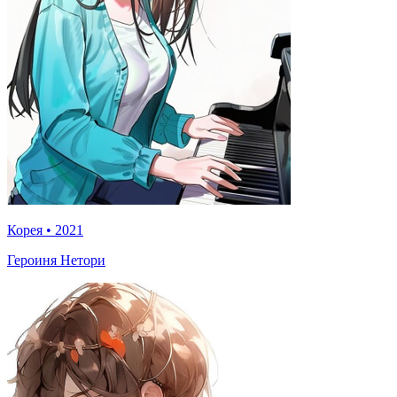
Корея
•
2021
Героиня Нетори