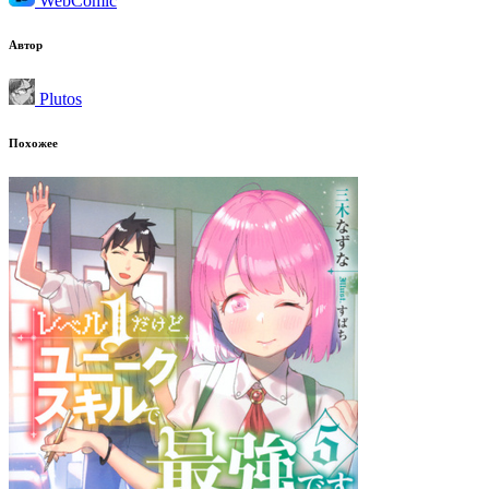
WebComic
Автор
Plutos
Похожее