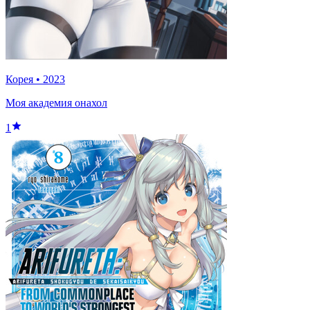
Корея
•
2023
Моя академия онахол
1