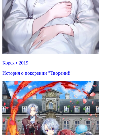
Корея
•
2019
История о покорении "Творений"