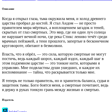
Описание
Когда я открыл глаза, тьма окружила меня, и холод древнего
царства пробрал до костей. Я стал Аидом — не просто
правителем мира мёртвых, а воплощением загадок и теней,
скрытых от глаз смертных. Это мир, где ни один луч солнца
не нарушает вечной ночи, где река Стикс лениво течёт среди
мрачных пейзажей, а тени прошлого, запертые в бесконечном
круговороте, обитают в безмолвии.
Власть, что я обрёл, — это сила, которую смертные не могут
постичь, ведь каждый шорох, каждый вздох, каждый шаг в
этом подземном царстве — это тонкие нити, которыми я
управляю. Мне подвластны души ушедших, и каждое их
воспоминание — тайна, что раскрывается только мне.
Я теперь не только правитель, но и хранитель баланса, судья и
защитник тьмы. Боги боятся меня, а смертные почитают, ведь
я держу в руках тонкую грань между жизнью и смертью.
Издатель