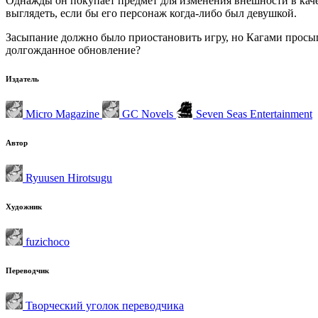
Однажды он покупает предмет для изменения внешности в качес
выглядеть, если бы его персонаж когда-либо был девушкой.
Засыпание должно было приостановить игру, но Кагами просыпа
долгожданное обновление?
Издатель
Micro Magazine
GC Novels
Seven Seas Entertainment
Автор
Ryuusen Hirotsugu
Художник
fuzichoco
Переводчик
Творческий уголок переводчика