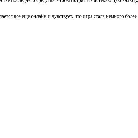
тве последнего средства, чтобы потратить истекающую валюту, 
ется все еще онлайн и чувствует, что игра стала немного более