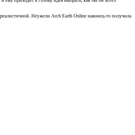
и ему приходит в голову идея выбрать, как бы он хотел
 реалистичной. Неужели Arch Earth Online наконец-то получила