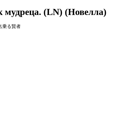
 мудреца. (LN) (Новелла)
の弟子を名乗る賢者