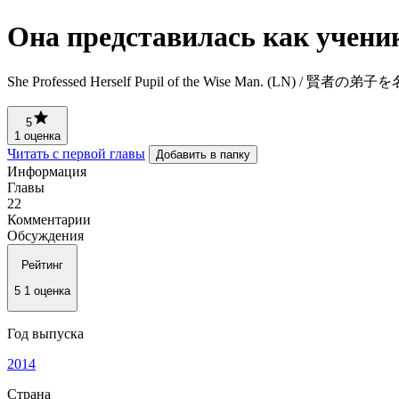
Она представилась как ученик
She Professed Herself Pupil of the Wise Man. (LN) / 賢者
5
1 оценка
Читать с первой главы
Добавить в папку
Информация
Главы
22
Комментарии
Обсуждения
Рейтинг
5
1 оценка
Год выпуска
2014
Страна