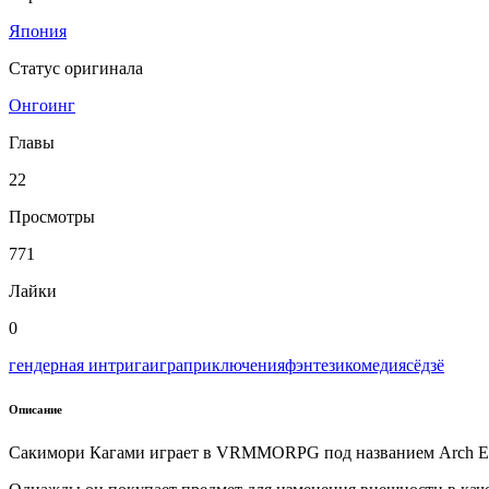
Япония
Статус оригинала
Онгоинг
Главы
22
Просмотры
771
Лайки
0
гендерная интрига
игра
приключения
фэнтези
комедия
сёдзё
Описание
Сакимори Кагами играет в VRMMORPG под названием Arch Eart