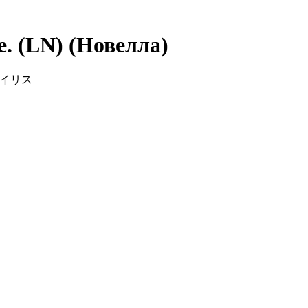
. (LN) (Новелла)
国のアイリス