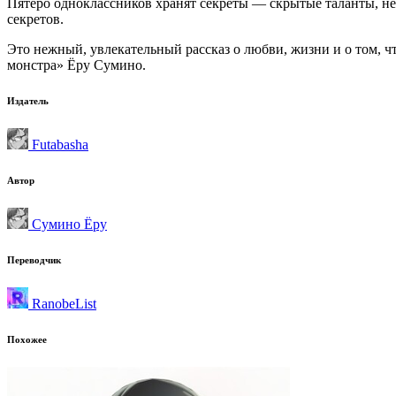
Пятеро одноклассников хранят секреты — скрытые таланты, нев
секретов.
Это нежный, увлекательный рассказ о любви, жизни и о том, ч
монстра» Ёру Сумино.
Издатель
Futabasha
Автор
Сумино Ёру
Переводчик
RanobeList
Похожее