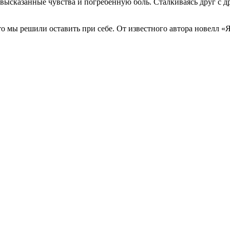
ысказанные чувства и погребенную боль. Сталкиваясь друг с др
то мы решили оставить при себе. От известного автора новелл 