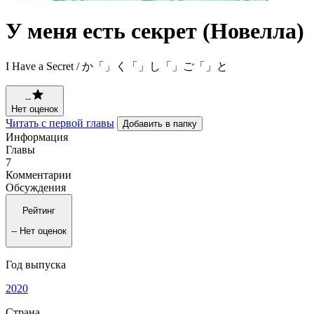
У меня есть секрет (Новелла)
I Have a Secret / か「」く「」し「」ご「」と
--
Нет оценок
Читать с первой главы
Добавить в папку
Информация
Главы
7
Комментарии
Обсуждения
Рейтинг
--
Нет оценок
Год выпуска
2020
Страна