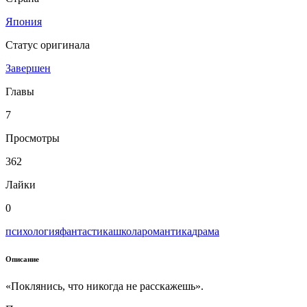
Япония
Статус оригинала
Завершен
Главы
7
Просмотры
362
Лайки
0
психология
фантастика
школа
романтика
драма
Описание
«Поклянись, что никогда не расскажешь».