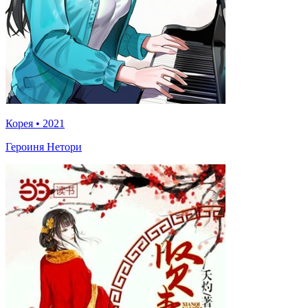
Корея
•
2021
Героиня Нетори