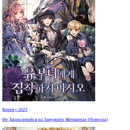
Корея
•
2023
Не Зацикливайся на Замужних Женщинах (Новелла)