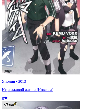
Япония
•
2013
Игра лживой жизни (Новелла)
8