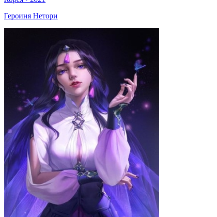
Героиня Нетори