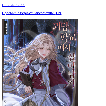
Япония
•
2020
Просьбы Хиёри-сан абсолютны (LN)