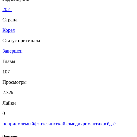
2021
Страна
Корея
Статус оригинала
Завершен
Главы
107
Просмотры
2.32k
Лайки
0
неприемлемый
фэнтези
исекай
комедия
романтика
сёдзё
Описание