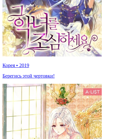
Корея
•
2019
Берегись этой чертовки!