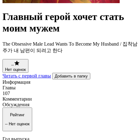
Главный герой хочет стать
моим мужем
The Obsessive Male Lead Wants To Become My Husband / 집착남
주가 내 남편이 되려고 한다
--
Нет оценок
Читать с первой главы
Добавить в папку
Информация
Главы
107
Комментарии
Обсуждения
Рейтинг
--
Нет оценок
Год выпуска