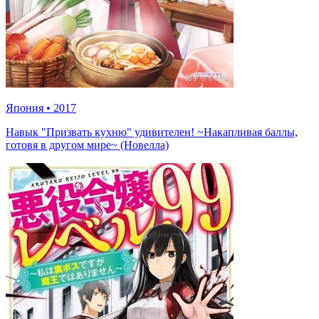
Япония
•
2017
Навык "Призвать кухню" удивителен! ~Накапливая баллы,
готовя в другом мире~ (Новелла)