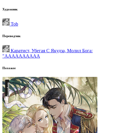
Художник
Tob
Переводчик
Каратист, Убегая С Якудза, Молил Бога:
"АААААААААА
Похожее