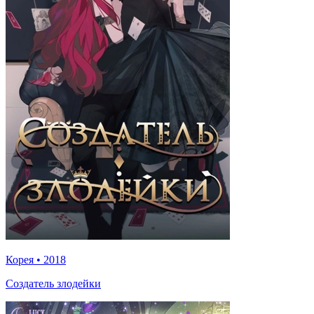
Корея
•
2018
Создатель злодейки