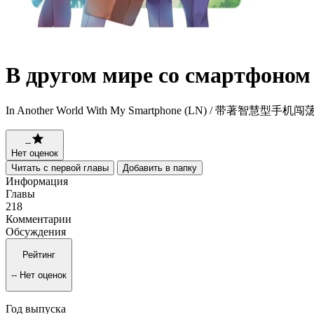
В другом мире со смартфоном
In Another World With My Smartphone (LN) / 带著智慧型手
--
Нет оценок
Читать с первой главы
Добавить в папку
Информация
Главы
218
Комментарии
Обсуждения
Рейтинг
--
Нет оценок
Год выпуска