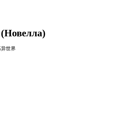
 (Новелла)
机闯荡异世界