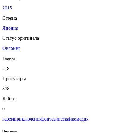
2015
Страна
Япония
Статус оригинала
Онгоинг
Главы
218
Просмотры
878
Лайки
0
гарем
приключения
фэнтези
исекай
комедия
Описание