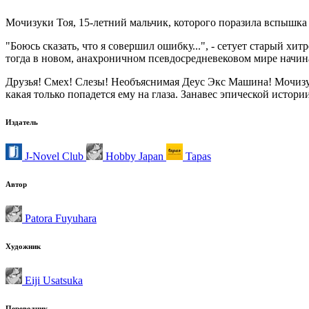
Мочизуки Тоя, 15-летний мальчик, которого поразила вспышка 
"Боюсь сказать, что я совершил ошибку...", - сетует старый х
тогда в новом, анахроничном псевдосредневековом мире начи
Друзья! Смех! Слезы! Необъяснимая Деус Экс Машина! Мочизуки
какая только попадется ему на глаза. Занавес эпической истор
Издатель
J-Novel Club
Hobby Japan
Tapas
Автор
Patora Fuyuhara
Художник
Eiji Usatsuka
Переводчик