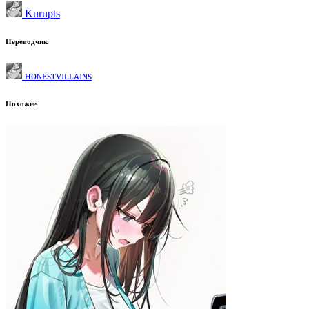
Kurupts
Переводчик
ʜᴏɴᴇsᴛᴠɪʟʟᴀɪɴs
Похожее