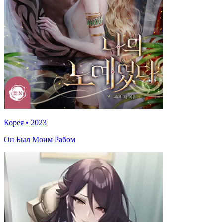
Корея
•
2023
Он Был Моим Рабом