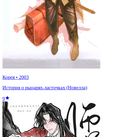
Корея
•
2003
История о рыцарях-ласточках (Новелла)
9