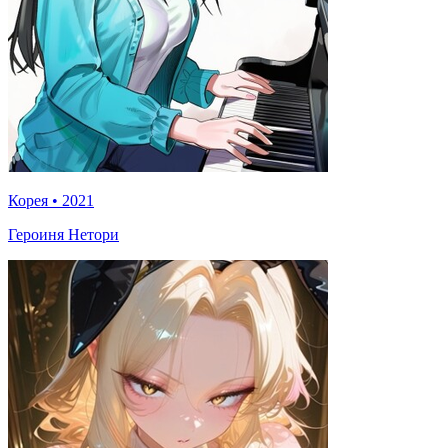
Корея
•
2021
Героиня Нетори