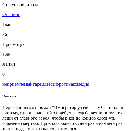
Статус оригинала
Онгоинг
Главы
36
Просмотры
1.9k
Лайки
0
неприемлемый
гарем
дзёсэй
эротика
комедия
Описание
Переселившись в роман "Император удачи" – Гу Ся попал в
систему, где он – мелкий злодей, чья судьба вечно получать
лещи от главного героя, чтобы в конце концов сдохнуть
собачьей смертью. Проходя сюжет тысячи раз и каждый раз
терпя неудачу, он, наконец, сломался.