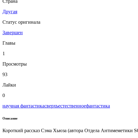
Страна
Другая
Статус оригинала
Завершен
Главы
1
Просмотры
93
Лайки
0
научная фантастика
сверхъестественное
фантастика
Описание
Короткий рассказ Сэма Хьюза (автора Отдела Антимеметики SCP