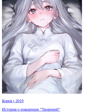
Корея
•
2019
История о покорении "Творений"