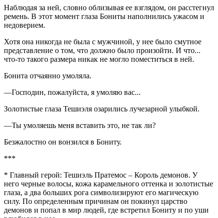
Наблюдая за ней, словно облизывая ее взглядом, он расстегнул
ремень. В этот момент глаза Бониты наполнились ужасом и
недоверием.
Хотя она никогда не была с мужчиной, у нее было смутное
представление о том, что должно было произойти. И что...
что-то такого размера никак не могло поместиться в ней.
Бонита отчаянно умоляла.
—Господин, пожалуйста, я умоляю вас...
Золотистые глаза Тешиэля озарились лучезарной улыбкой.
—Ты умоляешь меня вставить это, не так ли?
Безжалостно он вонзился в Бониту.
***
* Главный герой: Тешиэль Пратемос – Король демонов. У
него черные волосы, кожа карамельного оттенка и золотистые
глаза, а два больших рога символизируют его магическую
силу. По определенным причинам он покинул царство
демонов и попал в мир людей, где встретил Бониту и по уши