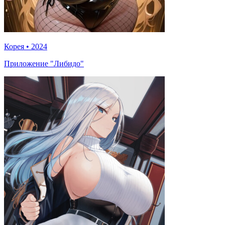
Корея
•
2024
Приложение "Либидо"