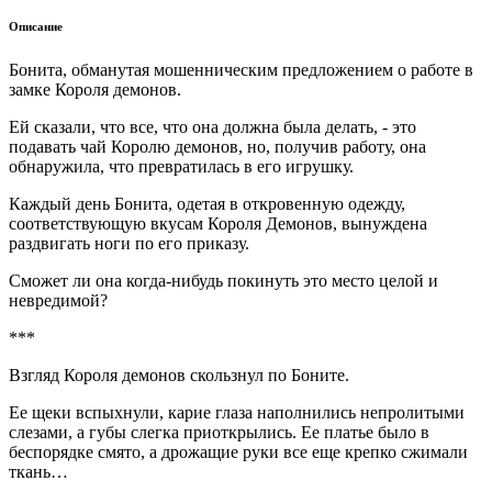
Описание
Бонита, обманутая мошенническим предложением о работе в
замке Короля демонов.
Ей сказали, что все, что она должна была делать, - это
подавать чай Королю демонов, но, получив работу, она
обнаружила, что превратилась в его игрушку.
Каждый день Бонита, одетая в откровенную одежду,
соответствующую вкусам Короля Демонов, вынуждена
раздвигать ноги по его приказу.
Сможет ли она когда-нибудь покинуть это место целой и
невредимой?
***
Взгляд Короля демонов скользнул по Боните.
Ее щеки вспыхнули, карие глаза наполнились непролитыми
слезами, а губы слегка приоткрылись. Ее платье было в
беспорядке смято, а дрожащие руки все еще крепко сжимали
ткань…