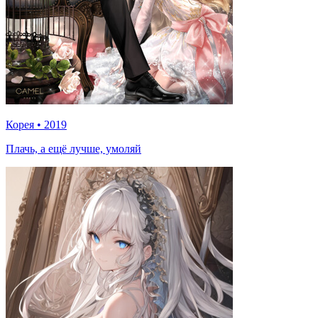
Корея
•
2019
Плачь, а ещё лучше, умоляй