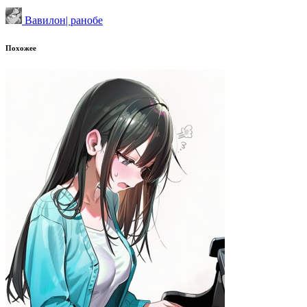
Вавилон| ранобе
Похожее