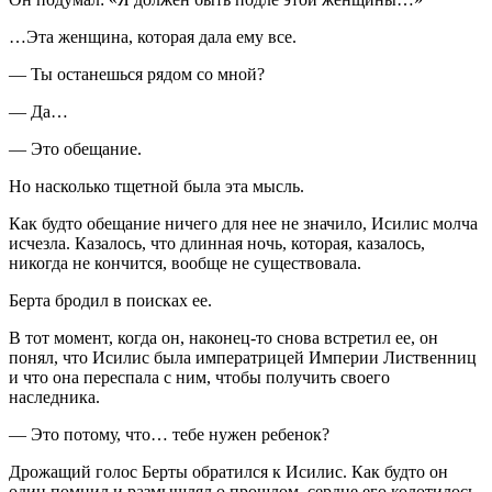
…Эта женщина, которая дала ему все.
— Ты останешься рядом со мной?
— Да…
— Это обещание.
Но насколько тщетной была эта мысль.
Как будто обещание ничего для нее не значило, Исилис молча
исчезла. Казалось, что длинная ночь, которая, казалось,
никогда не кончится, вообще не существовала.
Берта бродил в поисках ее.
В тот момент, когда он, наконец-то снова встретил ее, он
понял, что Исилис была императрицей Империи Лиственниц
и что она переспала с ним, чтобы получить своего
наследника.
— Это потому, что… тебе нужен ребенок?
Дрожащий голос Берты обратился к Исилис. Как будто он
один помнил и размышлял о прошлом, сердце его колотилось,