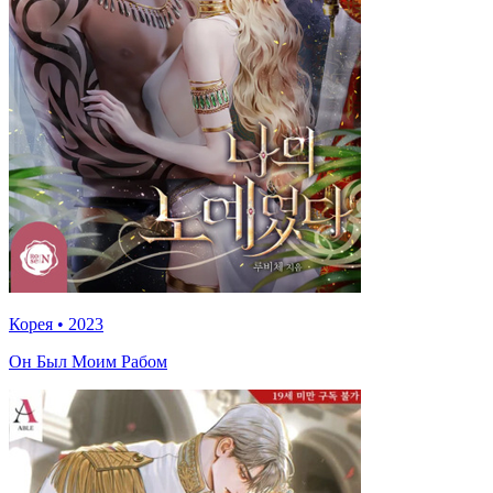
Корея
•
2023
Он Был Моим Рабом