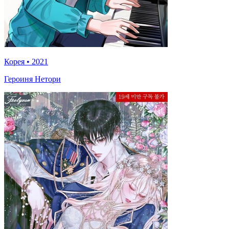
Корея
•
2021
Героиня Нетори