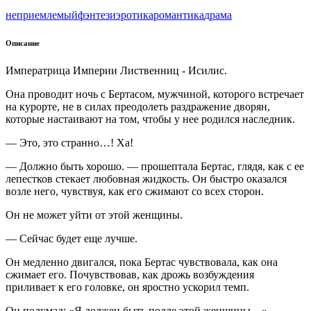
неприемлемый
фэнтези
эротика
романтика
драма
Описание
Императрица Империи Лиственниц - Исилис.
Она проводит ночь с Бертасом, мужчиной, которого встречает
на курорте, не в силах преодолеть раздражение дворян,
которые настаивают на том, чтобы у нее родился наследник.
— Это, это странно…! Ха!
— Должно быть хорошо. — прошептала Бертас, глядя, как с ее
лепестков стекает любовная жидкость. Он быстро оказался
возле него, чувствуя, как его сжимают со всех сторон.
Он не может уйти от этой женщины.
— Сейчас будет еще лучше.
Он медленно двигался, пока Бертас чувствовала, как она
сжимает его. Почувствовав, как дрожь возбуждения
приливает к его головке, он яростно ускорил темп.
Он подумал: «Я должен быть подле этой женщины…»