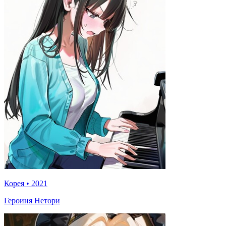
Корея
•
2021
Героиня Нетори