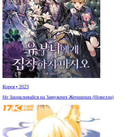
Корея
•
2023
Не Зацикливайся на Замужних Женщинах (Новелла)