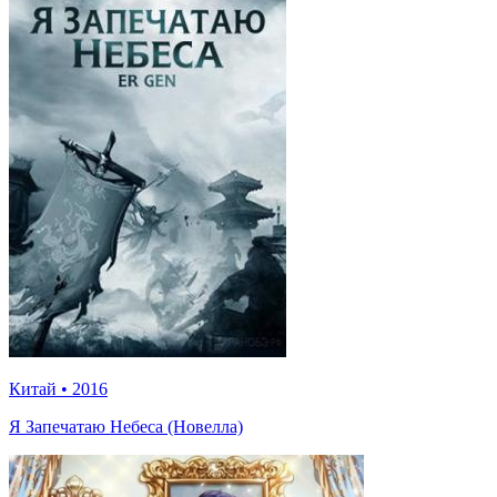
Китай
•
2016
Я Запечатаю Небеса (Новелла)