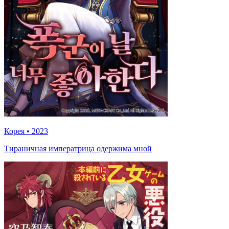
Корея
•
2023
Тираничная императрица одержима мной