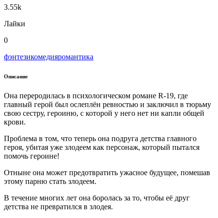
3.55k
Лайки
0
фэнтези
комедия
романтика
Описание
Она переродилась в психологическом романе R-19, где
главный герой был ослеплён ревностью и заключил в тюрьму
свою сестру, героиню, с которой у него нет ни капли общей
крови.
Проблема в том, что теперь она подруга детства главного
героя, убитая уже злодеем как персонаж, который пытался
помочь героине!
Отныне она может предотвратить ужасное будущее, помешав
этому парню стать злодеем.
В течение многих лет она боролась за то, чтобы её друг
детства не превратился в злодея.