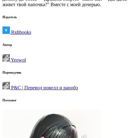
живет твой папочка?" Вместе с моей дочерью.
Издатель
Ridibooks
Автор
Yeowol
Переводчик
P&C | Перевод новелл и ранобэ
Похожее