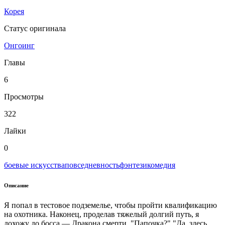
Корея
Статус оригинала
Онгоинг
Главы
6
Просмотры
322
Лайки
0
боевые искусства
повседневность
фэнтези
комедия
Описание
Я попал в тестовое подземелье, чтобы пройти квалификацию
на охотника. Наконец, проделав тяжелый долгий путь, я
дохожу до босса — Дракона смерти. "Папочка?" "Да, здесь