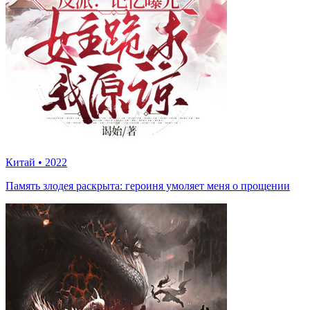
Китай
•
2022
Память злодея раскрыта: героиня умоляет меня о прощении