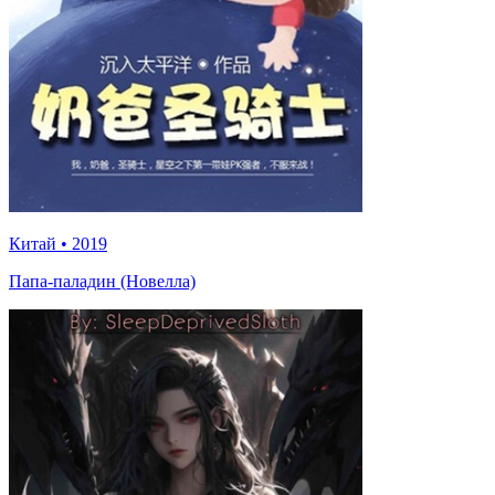
Китай
•
2019
Папа-паладин (Новелла)