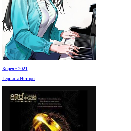
Корея
•
2021
Героиня Нетори