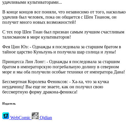
удачливыми культиваторами...
В конце концов все поняли, что независимо от того, насколько
удачлив был человек, пока он общается с Шен Тианом, он
получит много новых возможностей!
С тех пор Шен Тиан был признан самым лучшим счастливым
талисманом в мире культиваторов!
Фея Цин Юэ: - Однажды я последовала за старшим братом в
тайное царство Куньлунь и получила шар солнца и луны!
Принцесса Лин Лонг: - Однажды я последовала за старшим
братом в императорскую погребальную долину в северном
море и мы оба получили особые техники от императора Дана!
Бессмертная Королева Фениксов: - Ха-ха, что за кучка
неудачниц! Вы еще не знаете, как он получил свою
бессмертную форму дракона-феникса!
Издатель
WebComic
Qidian