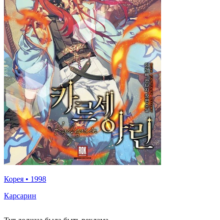
Корея
•
1998
Карсарин