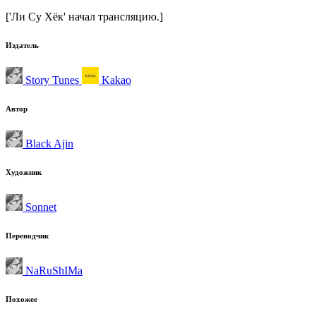
['Ли Су Хёк' начал трансляцию.]
Издатель
Story Tunes
Kakao
Автор
Black Ajin
Художник
Sonnet
Переводчик
NaRuShIMa
Похожее