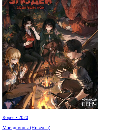
Корея
•
2020
Мои демоны (Новелла)