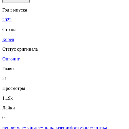
Год выпуска
2022
Страна
Корея
Статус оригинала
Онгоинг
Главы
21
Просмотры
1.19k
Лайки
0
неприемлемый
гарем
приключения
фэнтези
романтика