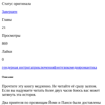
Статус оригинала
Завершен
Главы
21
Просмотры
869
Лайки
0
гендерная интрига
приключения
фэнтези
комедия
романтика
Описание
Прочтите эту книгу медленно. Не читайте её сразу залпом.
Если вы надумаете читать более двух часов боюсь вас может
затянуть эта история.
Два приятеля по прозвищам Йоми и Панси были доставлены