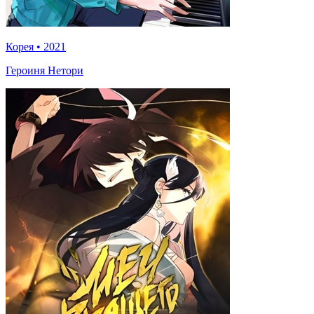
Корея
•
2021
Героиня Нетори