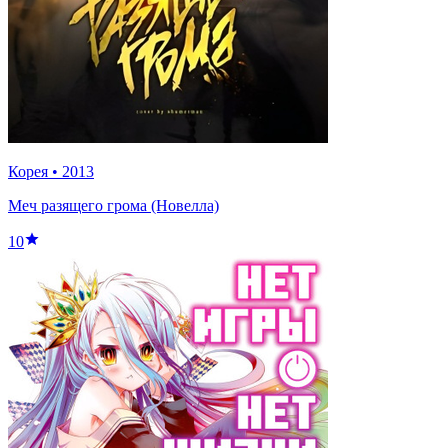
Корея
•
2013
Меч разящего грома (Новелла)
10