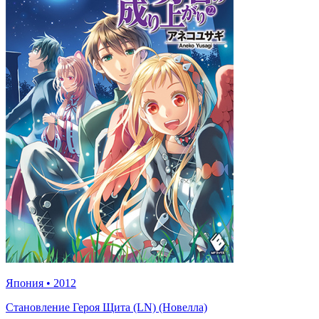
Япония
•
2012
Становление Героя Щита (LN) (Новелла)