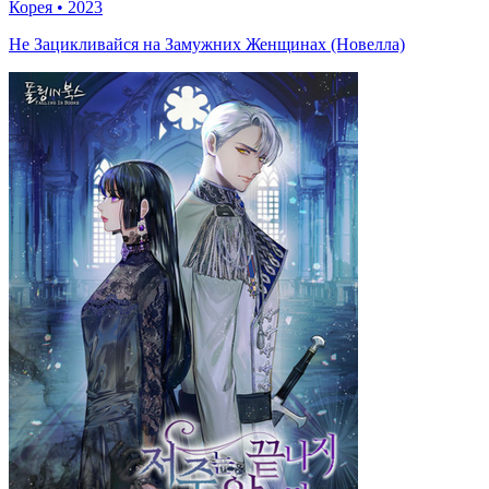
Корея
•
2023
Не Зацикливайся на Замужних Женщинах (Новелла)