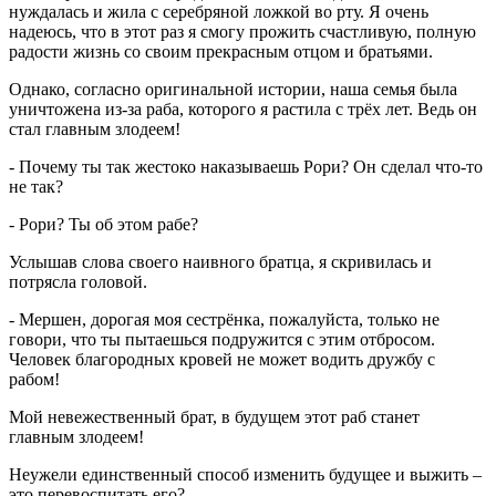
нуждалась и жила с серебряной ложкой во рту. Я очень
надеюсь, что в этот раз я смогу прожить счастливую, полную
радости жизнь со своим прекрасным отцом и братьями.
Однако, согласно оригинальной истории, наша семья была
уничтожена из-за раба, которого я растила с трёх лет. Ведь он
стал главным злодеем!
- Почему ты так жестоко наказываешь Рори? Он сделал что-то
не так?
- Рори? Ты об этом рабе?
Услышав слова своего наивного братца, я скривилась и
потрясла головой.
- Мершен, дорогая моя сестрёнка, пожалуйста, только не
говори, что ты пытаешься подружится с этим отбросом.
Человек благородных кровей не может водить дружбу с
рабом!
Мой невежественный брат, в будущем этот раб станет
главным злодеем!
Неужели единственный способ изменить будущее и выжить –
это перевоспитать его?