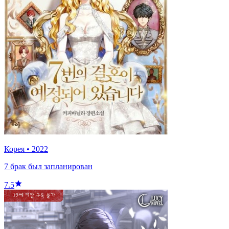
Корея
•
2022
7 брак был запланирован
7.5