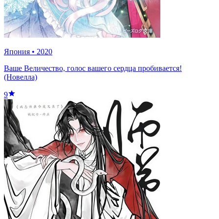
Япония
•
2020
Ваше Величество, голос вашего сердца пробивается!
(Новелла)
9