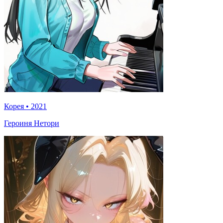
Корея
•
2021
Героиня Нетори