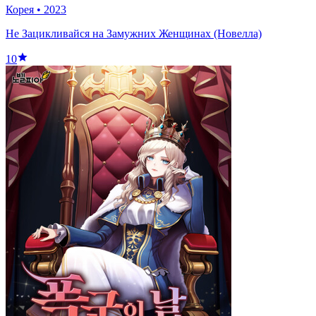
Корея
•
2023
Не Зацикливайся на Замужних Женщинах (Новелла)
10