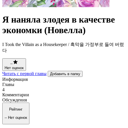
Я наняла злодея в качестве
экономки (Новелла)
I Took the Villain as a Housekeeper / 흑막을 가정부로 들여 버렸
다
--
Нет оценок
Читать с первой главы
Добавить в папку
Информация
Главы
4
Комментарии
Обсуждения
Рейтинг
--
Нет оценок