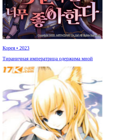
Корея
•
2023
Тираничная императрица одержима мной