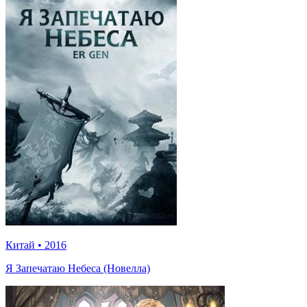
Китай
•
2016
Я Запечатаю Небеса (Новелла)