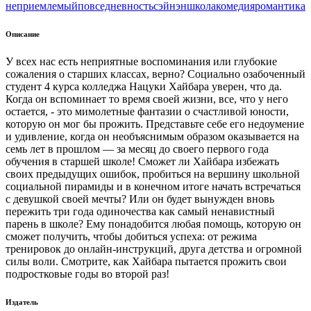
неприемлемый
повседневность
сэйнэн
школа
комедия
романтика
Описание
У всех нас есть неприятные воспоминания или глубокие
сожаления о старших классах, верно? Социально озабоченный
студент 4 курса колледжа Нацуки Хайбара уверен, что да.
Когда он вспоминает то время своей жизни, все, что у него
остается, - это мимолетные фантазии о счастливой юности,
которую он мог бы прожить. Представьте себе его недоумение
и удивление, когда он необъяснимым образом оказывается на
семь лет в прошлом — за месяц до своего первого года
обучения в старшей школе! Сможет ли Хайбара избежать
своих предыдущих ошибок, пробиться на вершину школьной
социальной пирамиды и в конечном итоге начать встречаться
с девушкой своей мечты? Или он будет вынужден вновь
пережить три года одиночества как самый ненавистный
парень в школе? Ему понадобится любая помощь, которую он
сможет получить, чтобы добиться успеха: от режима
тренировок до онлайн-инструкций, друга детства и огромной
силы воли. Смотрите, как Хайбара пытается прожить свои
подростковые годы во второй раз!
Издатель