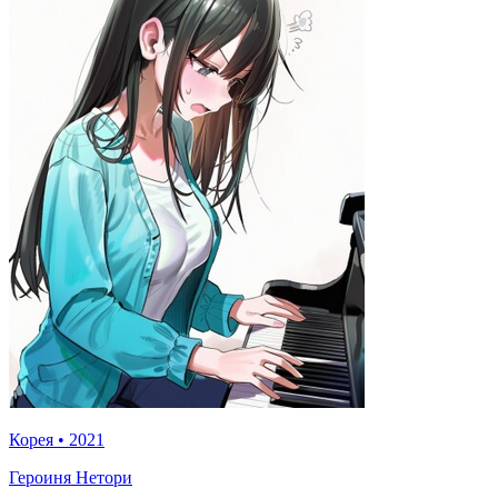
Корея
•
2021
Героиня Нетори