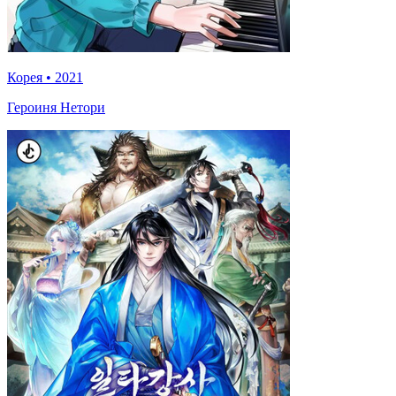
Корея
•
2021
Героиня Нетори